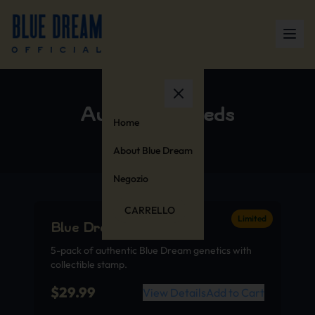
Authentic Seeds
Home
About Blue Dream
Negozio
CARRELLO
Limited
Blue Dream Seeds
5-pack of authentic Blue Dream genetics with
collectible stamp.
$
29.99
View Details
Add to Cart