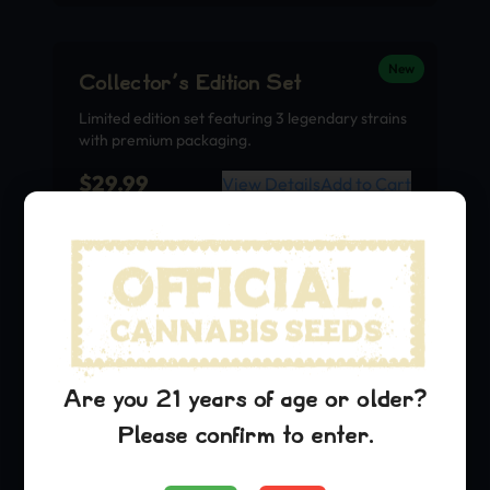
New
Collector’s Edition Set
Limited edition set featuring 3 legendary strains
with premium packaging.
$
29.99
View Details
Add to Cart
Timbri Ufficiali di Cannabis
La Casa Ufficiale delle Varietà di Cannabis Leggendarie
Are you 21 years of age or older?
Please confirm to enter.
Negozio