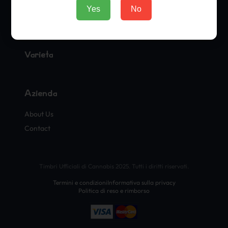
Yes
No
Seeds
Merch
Varietà
Azienda
About Us
Contact
Timbri Ufficiali di Cannabis 2025. Tutti i diritti riservati.
Termini e condizioni
Informativa sulla privacy
Politica di reso e rimborso